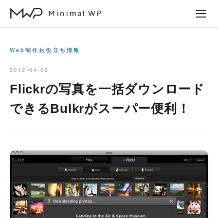
本
文
へ
ス
Web制作お役立ち情報
キ
2012-04-02
ッ
Flickrの写真を一括ダウンロード
プ
できるBulkrがスーパー便利！