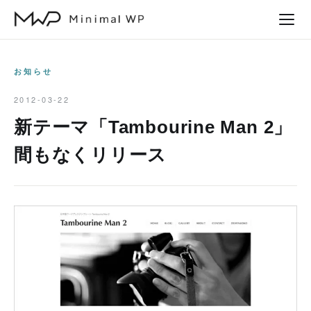
本
文
へ
ス
お知らせ
キ
2012-03-22
ッ
新テーマ「Tambourine Man 2」
プ
間もなくリリース