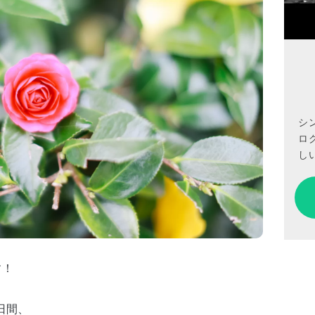
シ
ロ
しい
す！
３日間、