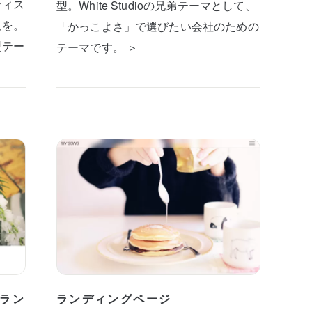
ティス
型。White Studioの兄弟テーマとして、
板を。
「かっこよさ」で選びたい会社のための
型テー
テーマです。 ＞
ラン
ランディングページ