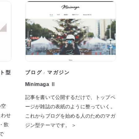
ト型
ブログ
マガジン
/
Minimaga Ⅱ
記事を書いて公開するだけで、トップペ
の空
ージが雑誌の表紙のように整っていく。
迷わせ
これからブログを始める人のためのマガ
・飲
ジン型テーマです。 ＞
で