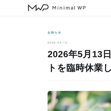
本
文
へ
ス
キ
お知らせ
ッ
2026-05-12
プ
2026年5月13
トを臨時休業