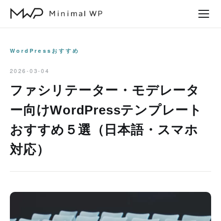
本
文
へ
ス
WordPressおすすめ
キ
2026-03-04
ッ
ファシリテーター・モデレータ
プ
ー向けWordPressテンプレート
おすすめ５選（日本語・スマホ
対応）