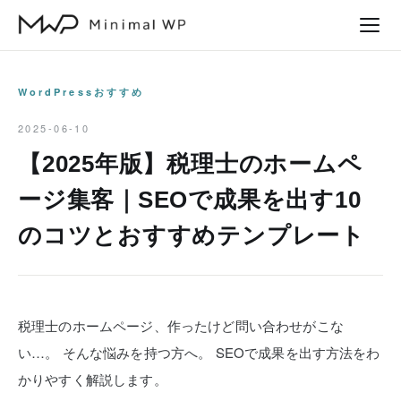
本
文
へ
ス
WordPressおすすめ
キ
2025-06-10
ッ
【2025年版】税理士のホームペ
プ
ージ集客｜SEOで成果を出す10
のコツとおすすめテンプレート
税理士のホームページ、作ったけど問い合わせがこな
い…。
そんな悩みを持つ方へ。
SEOで成果を出す方法をわ
かりやすく解説します。