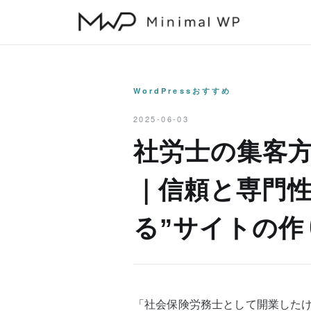
本
文
へ
ス
キ
WordPressおすすめ
ッ
2025-06-03
プ
社労士の集客
｜信頼と専門性
る”サイトの作
「社会保険労務士として開業した