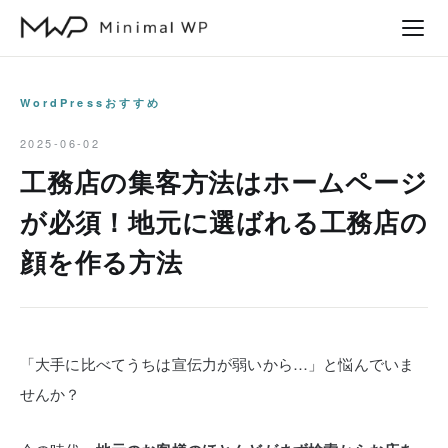
本
文
へ
ス
WordPressおすすめ
キ
2025-06-02
ッ
工務店の集客方法はホームページ
プ
が必須！地元に選ばれる工務店の
顔を作る方法
「大手に比べてうちは宣伝力が弱いから…」と悩んでいま
せんか？