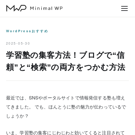
本
文
へ
ス
WordPressおすすめ
キ
2025-05-30
ッ
学習塾の集客方法！ブログで“信
プ
頼”と“検索”の両方をつかむ方法
最近では、SNSやポータルサイトで情報発信する塾も増え
てきました。
でも、ほんとうに塾の魅力が伝わっているで
しょうか？
いま、学習塾の集客にじわじわと効いてくると注目されて