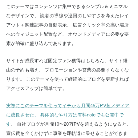
このテーマはコンテンツに集中できるシンプル＆ミニマル
なデザインで、
読者の導線や巡回のしやすさを考えたレイ
アウト＋関連記事の自動表示、
広告クリック率の高い場所
へのウィジェット配置など、
オウンドメディアに必要な要
素が的確に盛り込んであります。
サイトが成長すれば固定ファン獲得はもちろん、サイト経
由の予約も増え、
プロモーションや営業の必要すらなくな
ります。
このテーマを使って継続的にブログを更新すれば
アクセスアップは簡単です。
実際にこのテーマを使ってイチから月間45万PV超メディア
に成長させた、
具体的なやり方は有料noteでも公開中で
す
。
自社ブログが月間10〜20万PVを超えるようになると、
宣伝費を全くかけずに事業を即軌道に乗せることができま