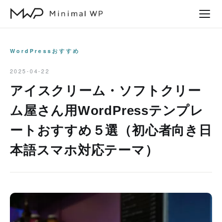
本
文
へ
ス
WordPressおすすめ
キ
2025-04-22
ッ
アイスクリーム・ソフトクリー
プ
ム屋さん用WordPressテンプレ
ートおすすめ５選（初心者向き日
本語スマホ対応テーマ）