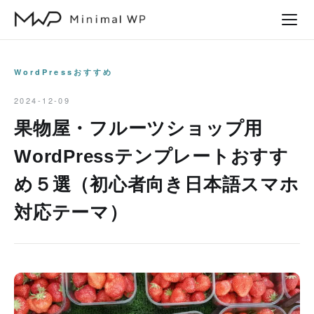
本
文
へ
ス
WordPressおすすめ
キ
2024-12-09
ッ
果物屋・フルーツショップ用
プ
WordPressテンプレートおすす
め５選（初心者向き日本語スマホ
対応テーマ）