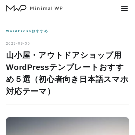
本
文
へ
ス
WordPressおすすめ
キ
2023-08-30
ッ
山小屋・アウトドアショップ用
プ
WordPressテンプレートおすす
め５選（初心者向き日本語スマホ
対応テーマ）