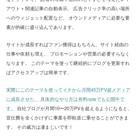
アウト＋関連記事の自動表示、
広告クリック率の高い場所
へのウィジェット配置など、
オウンドメディアに必要な要
素が的確に盛り込んであります。
サイトが成長すればファン獲得はもちろん、サイト経由の
仕事や依頼も増え、
プロモーションや営業の必要すらなく
なります。
このテーマを使って継続的にブログを更新すれ
ばアクセスアップは簡単です。
実際にこのテーマを使ってイチから月間45万PV超メディア
に成長させた、
具体的なやり方は有料noteでも公開中で
す
。
自社ブログが月間10〜20万PVを超えるようになると、
宣伝費を全くかけずに事業を即軌道に乗せることができま
す。
その威力は凄まじいです！