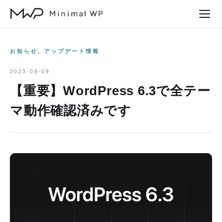
本
文
へ
ス
お知らせ
,
アップデート情報
キ
2023-08-09
ッ
【重要】WordPress 6.3で全テー
プ
マ動作確認済みです