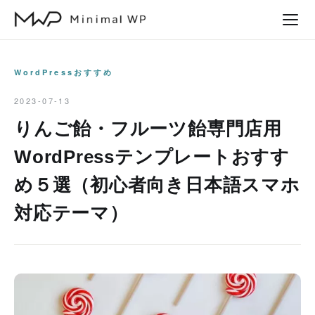
本
文
へ
ス
WordPressおすすめ
キ
2023-07-13
ッ
りんご飴・フルーツ飴専門店用
プ
WordPressテンプレートおすす
め５選（初心者向き日本語スマホ
対応テーマ）