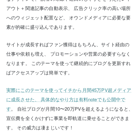
アウト＋関連記事の自動表示、
広告クリック率の高い場所
へのウィジェット配置など、
オウンドメディアに必要な要
素が的確に盛り込んであります。
サイトが成長すればファン獲得はもちろん、サイト経由の
仕事や依頼も増え、
プロモーションや営業の必要すらなく
なります。
このテーマを使って継続的にブログを更新すれ
ばアクセスアップは簡単です。
実際にこのテーマを使ってイチから月間45万PV超メディア
に成長させた、
具体的なやり方は有料noteでも公開中で
す
。
自社ブログが月間10〜20万PVを超えるようになると、
宣伝費を全くかけずに事業を即軌道に乗せることができま
す。
その威力は凄まじいです！