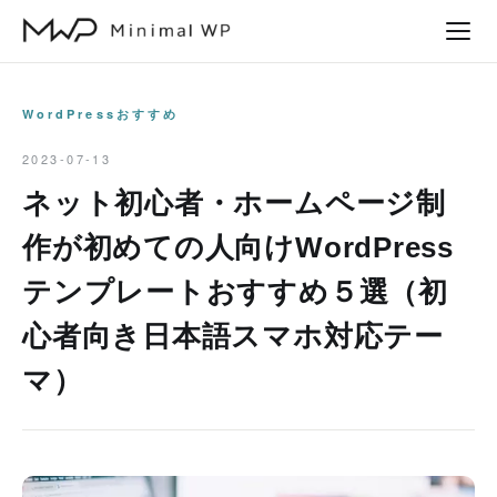
本
文
へ
ス
WordPressおすすめ
キ
2023-07-13
ッ
ネット初心者・ホームページ制
プ
作が初めての人向けWordPress
テンプレートおすすめ５選（初
心者向き日本語スマホ対応テー
マ）