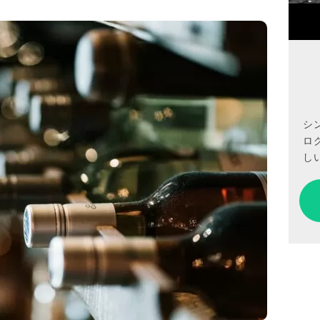
シ
ロ
しい