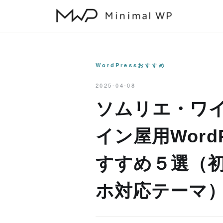
本
文
へ
ス
キ
WordPressおすすめ
ッ
2025-04-08
プ
ソムリエ・ワ
イン屋用Word
すすめ５選（
ホ対応テーマ