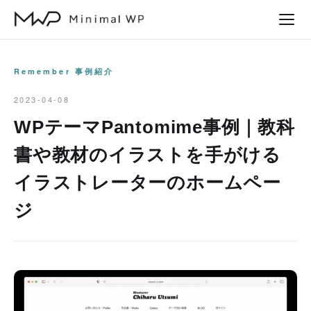
本
文
へ
ス
Remember 事例紹介
キ
2023-04-08
ッ
WPテーマPantomime事例｜教科
プ
書や教材のイラストを手がける
イラストレーターのホームペー
ジ