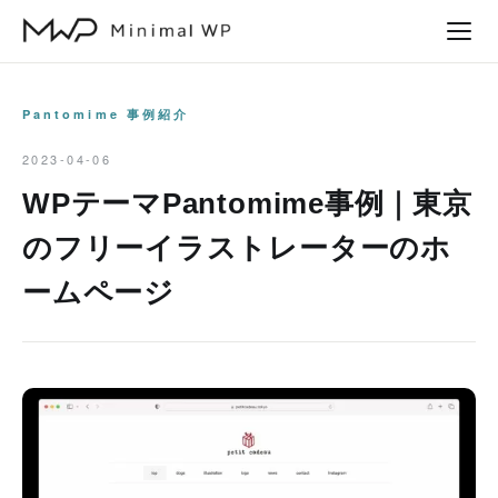
本
文
へ
ス
Pantomime 事例紹介
キ
2023-04-06
ッ
WPテーマPantomime事例｜東京
プ
のフリーイラストレーターのホ
ームページ