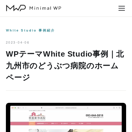
本
文
へ
ス
White Studio 事例紹介
キ
2023-04-06
ッ
WPテーマWhite Studio事例｜北
プ
九州市のどうぶつ病院のホーム
ページ