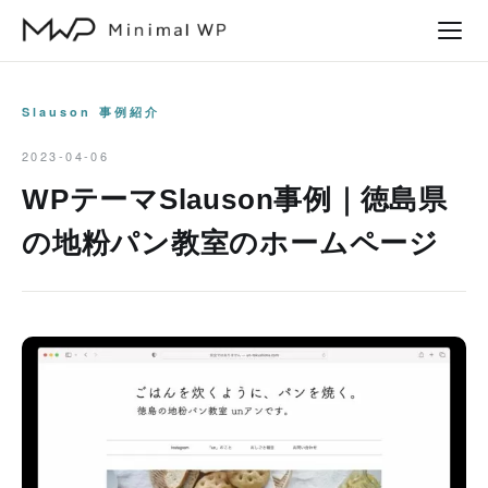
本
文
へ
ス
Slauson 事例紹介
キ
2023-04-06
ッ
WPテーマSlauson事例｜徳島県
プ
の地粉パン教室のホームページ