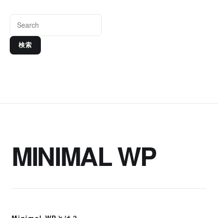
検索
MINIMAL WP
Minimal WPとは？