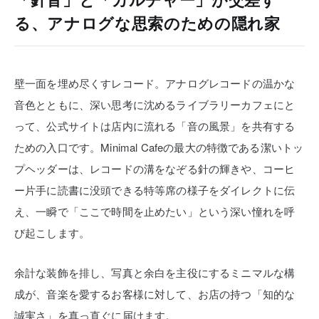
「針音」と「カルチャー」が交差す
る、アナログな思索のための隠れ家
壁一面を埋め尽くすレコード。アナログレコードの温かな
音色とともに、深い思考に沈めるライブラリーカフェにと
って、公式サイトは店内に流れる「音の風景」を共有する
ための入口です。Minimal Cafeの最大の特徴である潔いトッ
プヘッダーは、レコードの溝をなぞる針の輝きや、コーヒ
ー片手に読書に没頭できる特等席の様子をダイレクトに伝
え、一瞬で「ここで時間を止めたい」という深い憧れを呼
び起こします。
余計な装飾を排し、写真と余白を主役にするミニマルな構
成が、音楽を愛するお客様に対して、お店の持つ「知的な
誠実さ」を真っ直ぐに届けます。