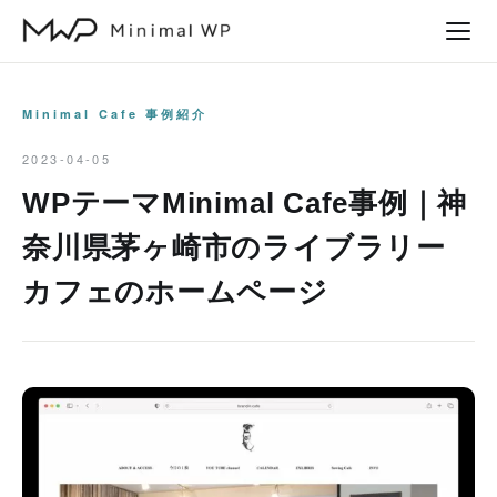
本
文
へ
ス
Minimal Cafe 事例紹介
キ
2023-04-05
ッ
WPテーマMinimal Cafe事例｜神
プ
奈川県茅ヶ崎市のライブラリー
カフェのホームページ