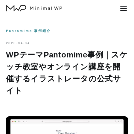
本
文
へ
ス
Pantomime 事例紹介
キ
2023-04-04
ッ
WPテーマPantomime事例｜スケ
プ
ッチ教室やオンライン講座を開
催するイラストレータの公式サ
イト