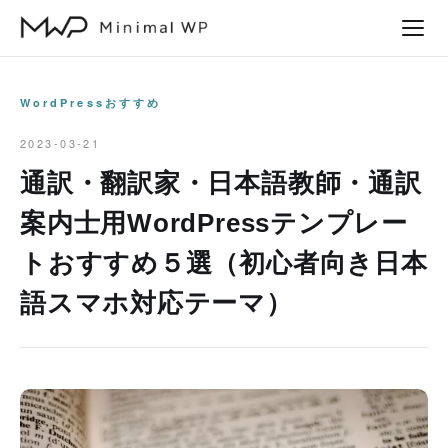
本
文
へ
ス
WordPressおすすめ
キ
2023-03-21
ッ
通訳・翻訳家・日本語教師・通訳
プ
案内士用WordPressテンプレー
トおすすめ５選（初心者向き日本
語スマホ対応テーマ）