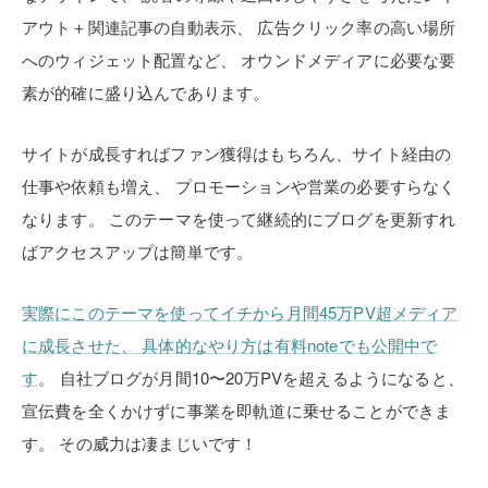
アウト＋関連記事の自動表示、
広告クリック率の高い場所
へのウィジェット配置など、
オウンドメディアに必要な要
素が的確に盛り込んであります。
サイトが成長すればファン獲得はもちろん、サイト経由の
仕事や依頼も増え、
プロモーションや営業の必要すらなく
なります。
このテーマを使って継続的にブログを更新すれ
ばアクセスアップは簡単です。
実際にこのテーマを使ってイチから月間45万PV超メディア
に成長させた、
具体的なやり方は有料noteでも公開中で
す
。
自社ブログが月間10〜20万PVを超えるようになると、
宣伝費を全くかけずに事業を即軌道に乗せることができま
す。
その威力は凄まじいです！