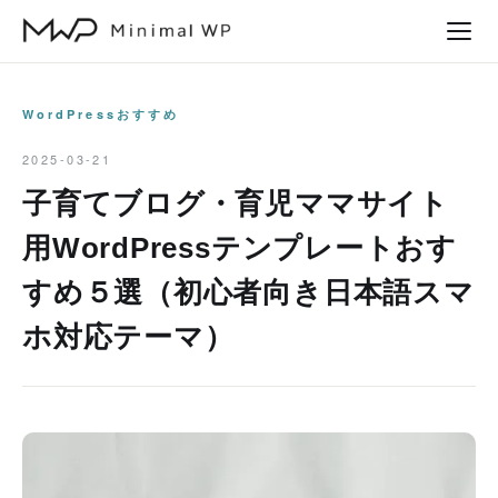
本
文
へ
ス
WordPressおすすめ
キ
2025-03-21
ッ
子育てブログ・育児ママサイト
プ
用WordPressテンプレートおす
すめ５選（初心者向き日本語スマ
ホ対応テーマ）