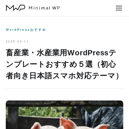
本
文
へ
ス
WordPressおすすめ
キ
2025-04-11
ッ
畜産業・水産業用WordPressテ
プ
ンプレートおすすめ５選（初心
者向き日本語スマホ対応テーマ）