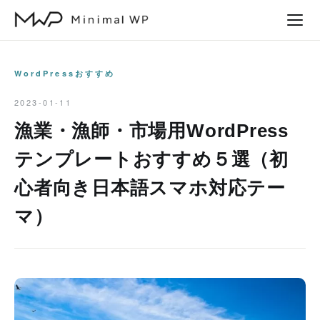
本
文
へ
ス
WordPressおすすめ
キ
2023-01-11
ッ
漁業・漁師・市場用WordPress
プ
テンプレートおすすめ５選（初
心者向き日本語スマホ対応テー
マ）