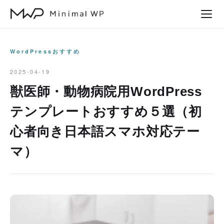
本
文
へ
ス
WordPressおすすめ
キ
2025-04-19
ッ
獣医師・動物病院用WordPress
プ
テンプレートおすすめ５選（初
心者向き日本語スマホ対応テー
マ）