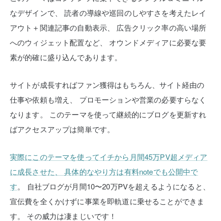
なデザインで、
読者の導線や巡回のしやすさを考えたレイ
アウト＋関連記事の自動表示、
広告クリック率の高い場所
へのウィジェット配置など、
オウンドメディアに必要な要
素が的確に盛り込んであります。
サイトが成長すればファン獲得はもちろん、サイト経由の
仕事や依頼も増え、
プロモーションや営業の必要すらなく
なります。
このテーマを使って継続的にブログを更新すれ
ばアクセスアップは簡単です。
実際にこのテーマを使ってイチから月間45万PV超メディア
に成長させた、
具体的なやり方は有料noteでも公開中で
す
。
自社ブログが月間10〜20万PVを超えるようになると、
宣伝費を全くかけずに事業を即軌道に乗せることができま
す。
その威力は凄まじいです！