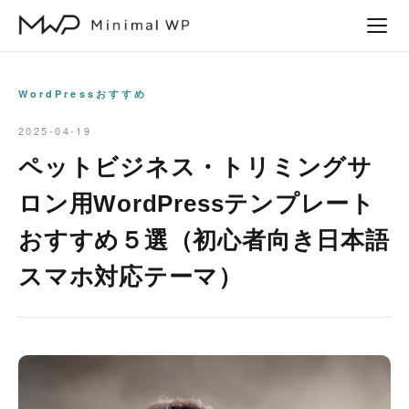
本
文
へ
ス
WordPressおすすめ
キ
2025-04-19
ッ
ペットビジネス・トリミングサ
プ
ロン用WordPressテンプレート
おすすめ５選（初心者向き日本語
スマホ対応テーマ）