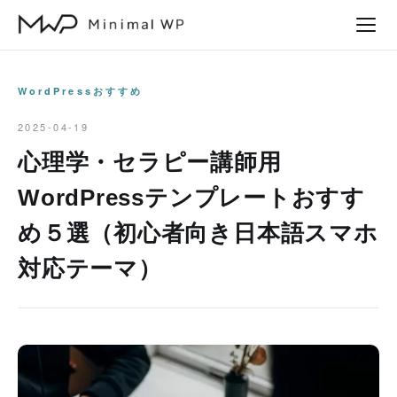
本
文
へ
ス
WordPressおすすめ
キ
2025-04-19
ッ
心理学・セラピー講師用
プ
WordPressテンプレートおすす
め５選（初心者向き日本語スマホ
対応テーマ）