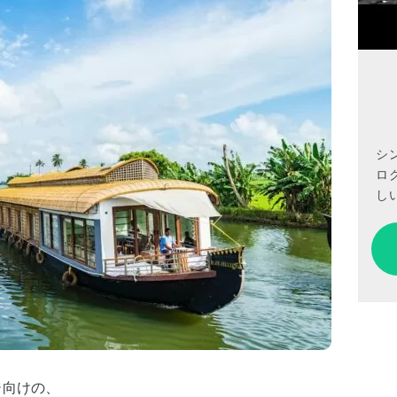
シ
ロ
しい
ジ向けの、