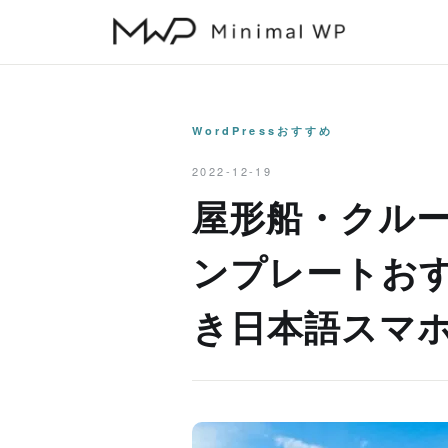
本
文
へ
ス
キ
WordPressおすすめ
ッ
2022-12-19
プ
屋形船・クルーズ
ンプレートお
き日本語スマ