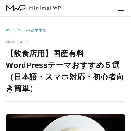
本
文
へ
ス
WordPressおすすめ
キ
2025-04-11
ッ
【飲食店用】国産有料
プ
WordPressテーマおすすめ５選
（日本語・スマホ対応・初心者向
き簡単）