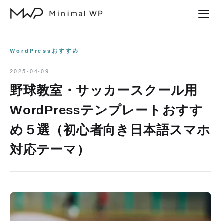
本
文
へ
ス
WordPressおすすめ
キ
2025-04-09
ッ
野球教室・サッカースクール用
プ
WordPressテンプレートおすす
め５選（初心者向き日本語スマホ
対応テーマ）