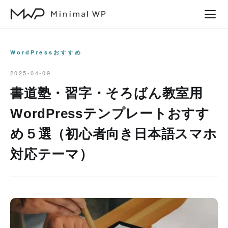
本
文
へ
ス
WordPressおすすめ
キ
2025-04-09
ッ
書道塾・習字・そろばん教室用
プ
WordPressテンプレートおすす
め５選（初心者向き日本語スマホ
対応テーマ）