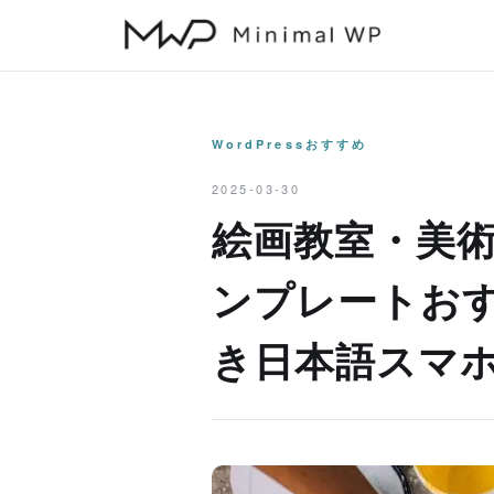
本
文
へ
ス
キ
WordPressおすすめ
ッ
2025-03-30
プ
絵画教室・美術学
ンプレートお
き日本語スマ