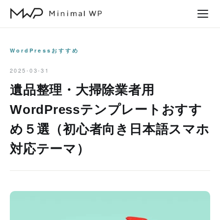
本
文
へ
ス
WordPressおすすめ
キ
2025-03-31
ッ
遺品整理・大掃除業者用
プ
WordPressテンプレートおすす
め５選（初心者向き日本語スマホ
対応テーマ）