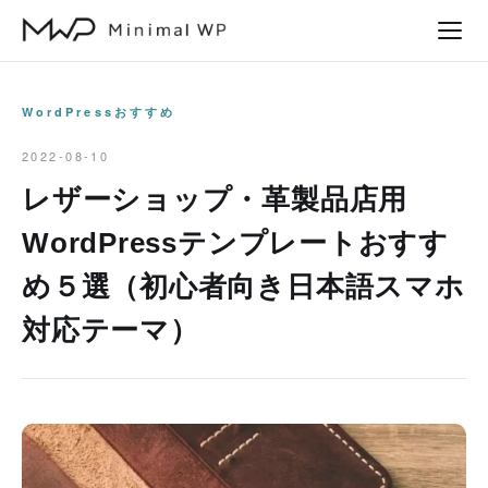
本
文
へ
ス
WordPressおすすめ
キ
2022-08-10
ッ
レザーショップ・革製品店用
プ
WordPressテンプレートおすす
め５選（初心者向き日本語スマホ
対応テーマ）