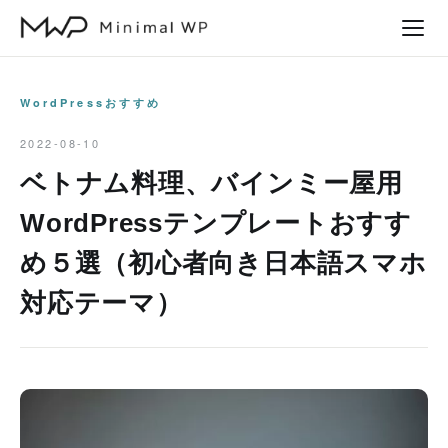
本
文
へ
ス
WordPressおすすめ
キ
2022-08-10
ッ
ベトナム料理、バインミー屋用
プ
WordPressテンプレートおすす
め５選（初心者向き日本語スマホ
対応テーマ）