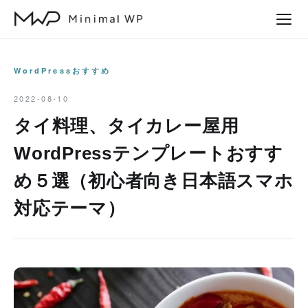
本
文
へ
ス
WordPressおすすめ
キ
2022-08-10
ッ
タイ料理、タイカレー屋用
プ
WordPressテンプレートおすす
め５選（初心者向き日本語スマホ
対応テーマ）