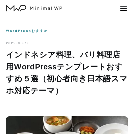
本
文
へ
ス
WordPressおすすめ
キ
2022-08-10
ッ
インドネシア料理、バリ料理店
プ
用WordPressテンプレートおす
すめ５選（初心者向き日本語スマ
ホ対応テーマ）