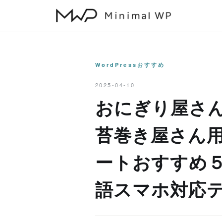
本
文
へ
ス
キ
WordPressおすすめ
ッ
2025-04-10
プ
おにぎり屋さ
苔巻き屋さん用W
ートおすすめ
語スマホ対応