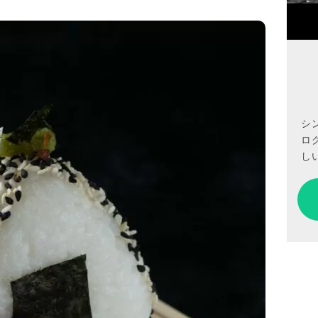
シ
ロ
しい