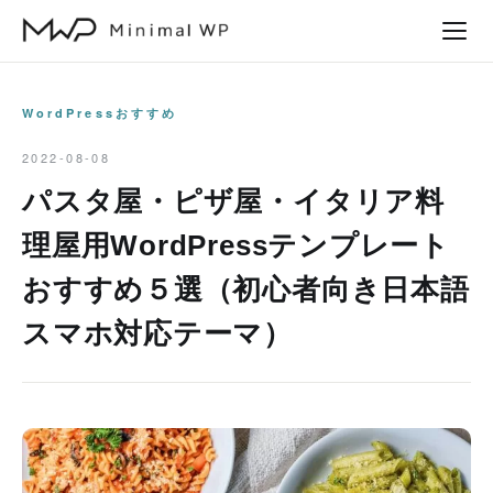
本
文
へ
ス
WordPressおすすめ
キ
2022-08-08
ッ
パスタ屋・ピザ屋・イタリア料
プ
理屋用WordPressテンプレート
おすすめ５選（初心者向き日本語
スマホ対応テーマ）