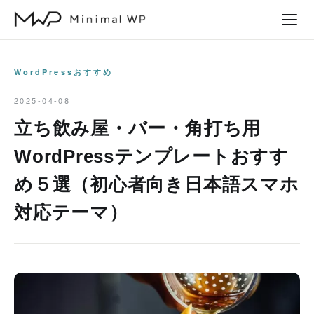
本
文
へ
ス
WordPressおすすめ
キ
2025-04-08
ッ
立ち飲み屋・バー・角打ち用
プ
WordPressテンプレートおすす
め５選（初心者向き日本語スマホ
対応テーマ）