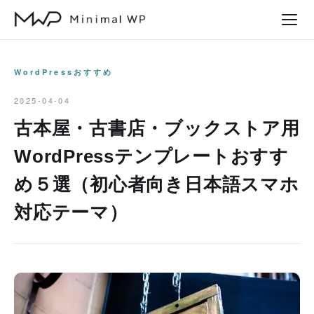
本
文
へ
ス
WordPressおすすめ
キ
2025-04-04
ッ
古本屋・古書店・ブックストア用
プ
WordPressテンプレートおすす
め５選（初心者向き日本語スマホ
対応テーマ）