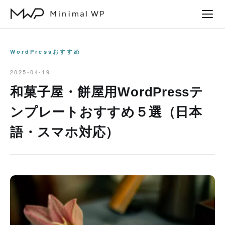
本
文
へ
ス
WordPressおすすめ
キ
2025-04-19
ッ
和菓子屋・餅屋用WordPressテ
プ
ンプレートおすすめ５選（日本
語・スマホ対応）