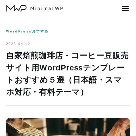
本
文
へ
ス
WordPressおすすめ
キ
2025-04-12
ッ
自家焙煎珈琲店・コーヒー豆販売
プ
サイト用WordPressテンプレー
トおすすめ５選（日本語・スマ
ホ対応・有料テーマ）