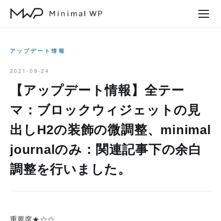
本
文
へ
ス
アップデート情報
キ
2021-09-24
ッ
【アップデート情報】全テー
プ
マ：ブロックウィジェットの見
出しH2の装飾の微調整、minimal
journalのみ：関連記事下の余白
調整を行いました。
重要度★☆☆