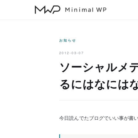
本
文
へ
ス
キ
お知らせ
ッ
2012-03-07
プ
ソーシャルメ
るにはなには
今日読んでたブログでいい事が書