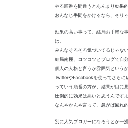
やる順番を間違うとあんまり効果
おんなじ手間をかけるなら、そり
効果の高い事って、結局お手軽な
は、
みんなそろそろ気づいてるじゃな
結局南極、コツコツとブログで自
個人の人格と言うか雰囲気という
TwitterやFacebookを使ってさら
っていう順番の方が、結果が目に
圧倒的に効果は高いと思うんです
なんやかんや言って、急がば回れ
別に人気ブロガーになろうとか一