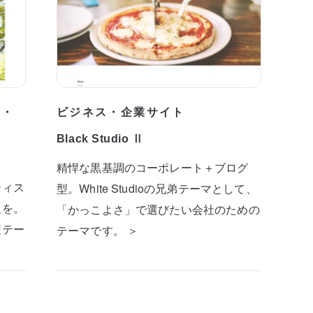
プ・
ビジネス・企業サイト
Black Studio Ⅱ
精悍な黒基調のコーポレート＋ブログ
ティス
型。White Studioの兄弟テーマとして、
板を。
「かっこよさ」で選びたい会社のための
型テー
テーマです。 ＞