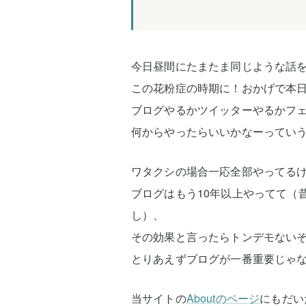
今日昼間にたまたま同じような話
この花粉症の時期に！おかげで本
ブログやるかツイッターやるかフ
何からやったらいいかなーってい
ワタクシの場合一応全部やってる
ブログはもう10年以上やってて（
し）、
その効果と言ったらトンデモない
とりあえずブログが一番重要じゃ
当サイトの
Aboutのページ
にもだい