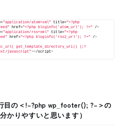
e=
"application/atom+xml"
 title=
"<?php 
Feed"
 href=
"<?php bloginfo('atom_url'); ?>"
 /
>
e=
"application/rss+xml"
 title=
"<?php 
eed"
 href=
"<?php bloginfo('rss2_url'); ?>"
 /
>
sc_url( get_template_directory_uri() );?
ext/javascript"
><
/script
>
行目の＜!–?php wp_footer(); ?–＞の
と分かりやすいと思います）