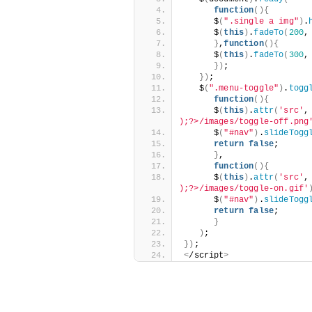
function
(){
      $
(
".single a img"
)
.
      $
(
this
)
.
fadeTo
(
200
,
}
,
function
(){
      $
(
this
)
.
fadeTo
(
300
,
})
;
})
;
   $
(
".menu-toggle"
)
.
togg
function
(){
      $
(
this
)
.
attr
(
'src'
,
);?>/images/toggle-off.png
      $
(
"#nav"
)
.
slideTogg
return
false
;
}
,
function
(){
      $
(
this
)
.
attr
(
'src'
,
);?>/images/toggle-on.gif'
      $
(
"#nav"
)
.
slideTogg
return
false
;
}
)
;
})
;
<
/script
>