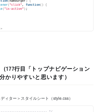
ction
(
hamburger
)
{
tener
(
"click"
, 
function
()
{
le
(
"is-active"
)
;
-
>
加（177行目「トップナビゲーション
分かりやすいと思います）
ター＞スタイルシート（style.css）
--------------------------- */