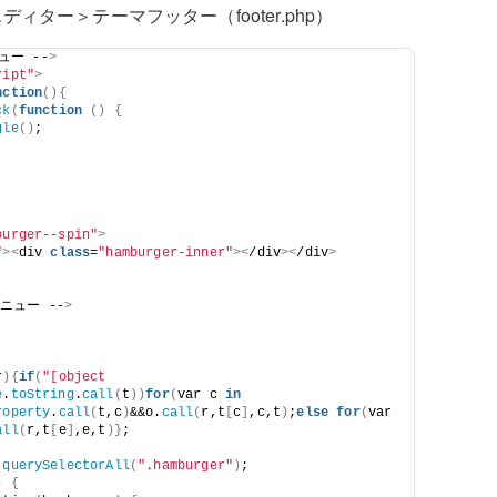
ター＞テーマフッター（footer.php）
ュー --
>
ript"
>
nction
(){
ck
(
function
()
{
gle
()
;
burger--spin"
>
"
><
div 
class
=
"hamburger-inner"
><
/div
><
/div
>
ニュー --
>
r
){
if
(
"[object 
e
.
toString
.
call
(
t
))
for
(
var c 
in
roperty
.
call
(
t,c
)
&&o.
call
(
r,t
[
c
]
,c,t
)
;
else
for
(
var 
all
(
r,t
[
e
]
,e,t
)}
;
.
querySelectorAll
(
".hamburger"
)
;
)
{