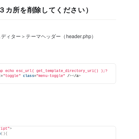
ら削除（３カ所を削除してください）
ター＞テーマヘッダー（header.php）
hp echo esc_url( get_template_directory_uri() );?
t=
"toggle"
class
=
"menu-toggle"
 /
><
/a
>
ript"
>
n
(){