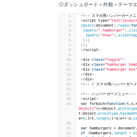
◎ダッシュボード＞外観＞テーマエディ
<
!-- スマホ用ハンバーガーメニ
<
script type=
"text/javasc
jQuery
(
document
)
.
ready
(
fu
jQuery
(
".hamburger"
)
.
cli
jQuery
(
"#nav"
)
.
slideTog
})
;
})
;
<
/script
>
<
div 
class
=
"toggle"
>
<
div 
class
=
"hamburger ham
<
div 
class
=
"hamburger-box
<
/div
>
<
/div
>
<
!-- / スマホ用ハンバーガーメ
<
!-- ハンバーガーメニュー--
>
<
script
>
var forEach=
function
(
t,o,
Object]"
===Object.
prototyp
t
)
Object.
prototype
.
hasOwnP
e=
0
,l=t.
length
;l
>
e;e++
)
o.
c
var hamburgers = document
if
(
hamburgers.
length
>
0