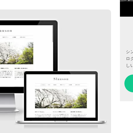
シ
ロ
しい