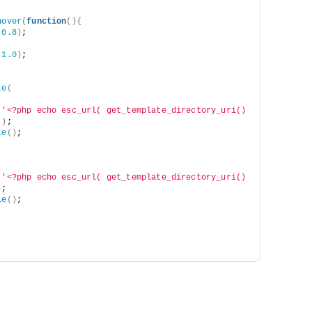
hover
(
function
(){
 
0.8
)
;
 
1.0
)
;
le
(
 
'<?php echo esc_url( get_template_directory_uri() 
'
)
;
le
()
;
 
'<?php echo esc_url( get_template_directory_uri() 
)
;
le
()
;