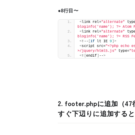
●8行目〜
<
link rel=
"alternate"
 typ
bloginfo('name'); ?> Atom 
<
link rel=
"alternate"
 typ
bloginfo('name'); ?> RSS F
<
!--
[
if
 lt IE 
9
]>
<
script src=
"<?php echo e
>/jquery/html5.js"
 type=
"t
<
!
[
endif
]
--
>
2. footer.phpに追加（47
すぐ下辺りに追加する