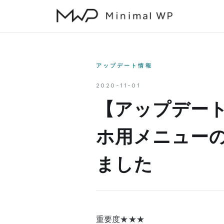
本
文
へ
ス
キ
アップデート情報
ッ
2020-11-01
プ
【アップデート情
ホ用メニュー
ました
重要度★★★