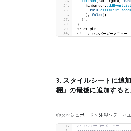
forEach
(
hamburgers, 
fun
    hamburger.
addEventLis
this
.
classList
.
togg
}
, 
false
)
;
})
;
}
<
/script
>
<
!-- / ハンバーガーメニュー-
3. スタイルシートに追
欄」の最後に追加すると
◎ダッシュボード＞外観＞テーマエディ
/* ハンバーガーメニュー
-------------------------