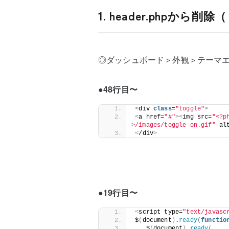
1. header.phpか
◎ダッシュボード＞外観＞テーマエディ
●48行目〜
<
div 
class
=
"toggle"
>
<
a href=
"#"
><
img src=
"<?p
>/images/toggle-on.gif"
 al
<
/div
>
●19行目〜
<
script type=
"text/javasc
$
(
document
)
.
ready
(
functio
   $
(
document
)
.
ready
(