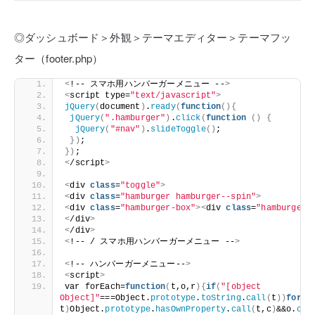
◎ダッシュボード＞外観＞テーマエディター＞テーマフッ
ター（footer.php）
<
!-- スマホ用ハンバーガーメニュー --
>
<
script type=
"text/javascript"
>
jQuery
(
document
)
.
ready
(
function
(){
jQuery
(
".hamburger"
)
.
click
(
function
()
{
jQuery
(
"#nav"
)
.
slideToggle
()
;
})
;
})
;
<
/script
>
<
div 
class
=
"toggle"
>
<
div 
class
=
"hamburger hamburger--spin"
>
<
div 
class
=
"hamburger-box"
><
div 
class
=
"hamburger-
<
/div
>
<
/div
>
<
!-- / スマホ用ハンバーガーメニュー --
>
<
!-- ハンバーガーメニュー--
>
<
script
>
var forEach=
function
(
t,o,r
){
if
(
"[object 
Object]"
===Object.
prototype
.
toString
.
call
(
t
))
for
(
v
t
)
Object.
prototype
.
hasOwnProperty
.
call
(
t,c
)
&&o.
cal