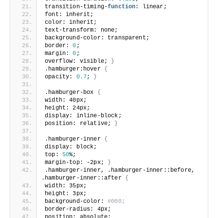
transition-timing-
function
: linear;
font: inherit;
color: inherit;
text-transform: none;
background-color: transparent;
border: 
0
;
margin: 
0
;
overflow: visible; 
}
.hamburger:hover 
{
opacity: 
0.7
; 
}
.hamburger-box 
{
width: 40px;
height: 24px;
display: inline-block;
position: relative; 
}
.hamburger-inner 
{
display: block;
top: 
50
%;
margin-top: -2px; 
}
.hamburger-inner, .hamburger-inner::before, 
.hamburger-inner::after 
{
width: 35px;
height: 3px;
background-color: 
#000;
border-radius: 4px;
position: absolute;