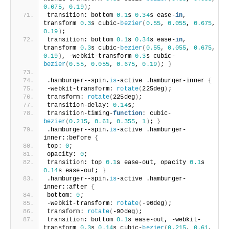
0.675
, 
0.19
)
;
transition: bottom 
0.1
s 
0.34
s ease-
in
, 
transform 
0.3
s cubic-
bezier
(
0.55
, 
0.055
, 
0.675
, 
0.19
)
;
transition: bottom 
0.1
s 
0.34
s ease-
in
, 
transform 
0.3
s cubic-
bezier
(
0.55
, 
0.055
, 
0.675
, 
0.19
)
, -webkit-transform 
0.3
s cubic-
bezier
(
0.55
, 
0.055
, 
0.675
, 
0.19
)
; 
}
.hamburger--spin.
is
-active .hamburger-inner 
{
-webkit-transform: 
rotate
(
225deg
)
;
transform: 
rotate
(
225deg
)
;
transition-delay: 
0.14
s;
transition-timing-
function
: cubic-
bezier
(
0.215
, 
0.61
, 
0.355
, 
1
)
; 
}
.hamburger--spin.
is
-active .hamburger-
inner::before 
{
top: 
0
;
opacity: 
0
;
transition: top 
0.1
s ease-out, opacity 
0.1
s 
0.14
s ease-out; 
}
.hamburger--spin.
is
-active .hamburger-
inner::after 
{
bottom: 
0
;
-webkit-transform: 
rotate
(
-90deg
)
;
transform: 
rotate
(
-90deg
)
;
transition: bottom 
0.1
s ease-out, -webkit-
transform 
0.3
s 
0.14
s cubic-
bezier
(
0.215
, 
0.61
, 