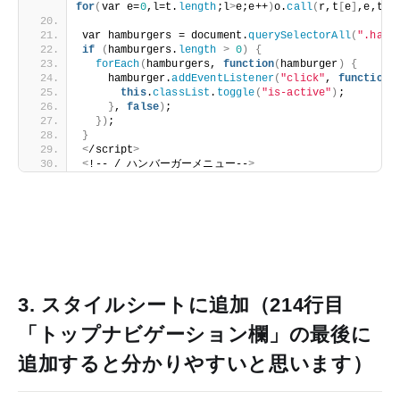
for
(
var e=
0
,l=t.
length
;l
>
e;e++
)
o.
call
(
r,t
[
e
]
,e,t
)}
var hamburgers = document.
querySelectorAll
(
".hamb
if
(
hamburgers.
length
>
0
)
{
forEach
(
hamburgers, 
function
(
hamburger
)
{
    hamburger.
addEventListener
(
"click"
, 
function
(
this
.
classList
.
toggle
(
"is-active"
)
;
}
, 
false
)
;
})
;
}
<
/script
>
<
!-- / ハンバーガーメニュー--
>
3. スタイルシートに追加（214行目
「トップナビゲーション欄」の最後に
追加すると分かりやすいと思います）