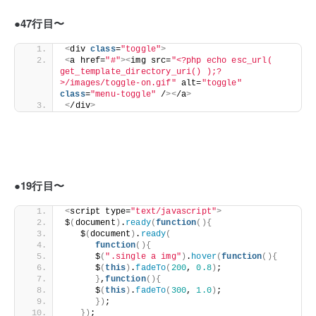
●47行目〜
<
div 
class
=
"toggle"
>
<
a href=
"#"
><
img src=
"<?php echo esc_url( 
get_template_directory_uri() );?
>/images/toggle-on.gif"
 alt=
"toggle"
class
=
"menu-toggle"
 /
><
/a
>
<
/div
>
●19行目〜
<
script type=
"text/javascript"
>
$
(
document
)
.
ready
(
function
(){
   $
(
document
)
.
ready
(
function
(){
      $
(
".single a img"
)
.
hover
(
function
(){
      $
(
this
)
.
fadeTo
(
200
, 
0.8
)
;
}
,
function
(){
      $
(
this
)
.
fadeTo
(
300
, 
1.0
)
;
})
;
})
;