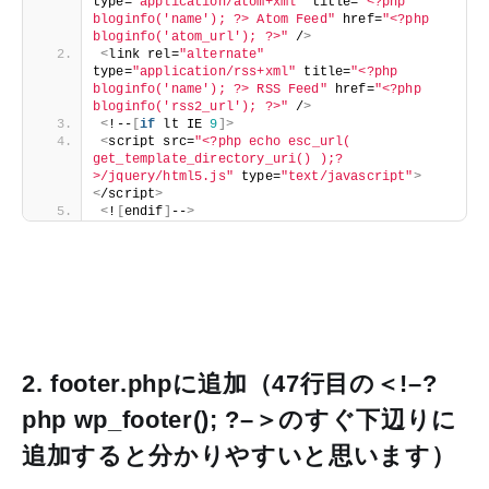
type=
"application/atom+xml"
 title=
"<?php 
bloginfo('name'); ?> Atom Feed"
 href=
"<?php 
bloginfo('atom_url'); ?>"
 /
>
<
link rel=
"alternate"
type=
"application/rss+xml"
 title=
"<?php 
bloginfo('name'); ?> RSS Feed"
 href=
"<?php 
bloginfo('rss2_url'); ?>"
 /
>
<
!--
[
if
 lt IE 
9
]>
<
script src=
"<?php echo esc_url( 
get_template_directory_uri() );?
>/jquery/html5.js"
 type=
"text/javascript"
>
<
/script
>
<
!
[
endif
]
--
>
2. footer.phpに追加（47行目の＜!–?
php wp_footer(); ?–＞のすぐ下辺りに
追加すると分かりやすいと思います）