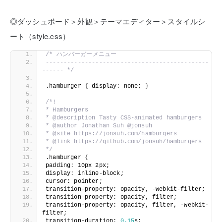
◎ダッシュボード＞外観＞テーマエディター＞スタイルシ
ート（style.css）
/* ハンバーガーメニュー
----------------------------------------------
------ */
.hamburger 
{
 display: none; 
}
/*!
* Hamburgers
* @description Tasty CSS-animated hamburgers
* @author Jonathan Suh @jonsuh
* @site https://jonsuh.com/hamburgers
* @link https://github.com/jonsuh/hamburgers
*/
.hamburger 
{
padding: 10px 2px;
display: inline-block;
cursor: pointer;
transition-property: opacity, -webkit-filter;
transition-property: opacity, filter;
transition-property: opacity, filter, -webkit-
filter;
transition-duration: 
0.15
s;