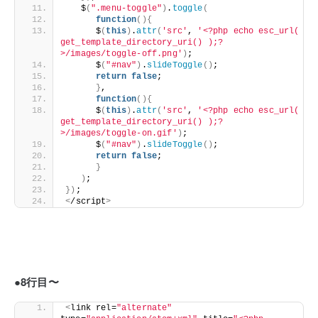
   $
(
".menu-toggle"
)
.
toggle
(
function
(){
      $
(
this
)
.
attr
(
'src'
, 
'<?php echo esc_url( 
get_template_directory_uri() );?
>/images/toggle-off.png'
)
;
      $
(
"#nav"
)
.
slideToggle
()
;
return
false
;
}
,
function
(){
      $
(
this
)
.
attr
(
'src'
, 
'<?php echo esc_url( 
get_template_directory_uri() );?
>/images/toggle-on.gif'
)
;
      $
(
"#nav"
)
.
slideToggle
()
;
return
false
;
}
)
;
})
;
<
/script
>
●8行目〜
<
link rel=
"alternate"