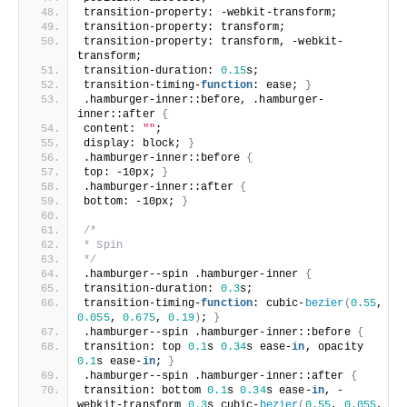
transition-property: -webkit-transform;
transition-property: transform;
transition-property: transform, -webkit-
transform;
transition-duration: 
0.15
s;
transition-timing-
function
: ease; 
}
.hamburger-inner::before, .hamburger-
inner::after 
{
content: 
""
;
display: block; 
}
.hamburger-inner::before 
{
top: -10px; 
}
.hamburger-inner::after 
{
bottom: -10px; 
}
/*
* Spin
*/
.hamburger--spin .hamburger-inner 
{
transition-duration: 
0.3
s;
transition-timing-
function
: cubic-
bezier
(
0.55
, 
0.055
, 
0.675
, 
0.19
)
; 
}
.hamburger--spin .hamburger-inner::before 
{
transition: top 
0.1
s 
0.34
s ease-
in
, opacity 
0.1
s ease-
in
; 
}
.hamburger--spin .hamburger-inner::after 
{
transition: bottom 
0.1
s 
0.34
s ease-
in
, -
webkit-transform 
0.3
s cubic-
bezier
(
0.55
, 
0.055
, 