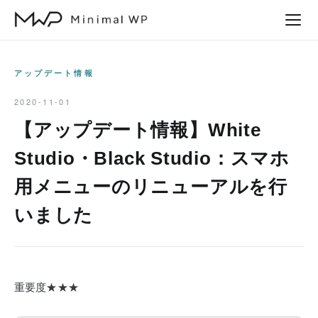
本
文
へ
ス
アップデート情報
キ
2020-11-01
ッ
【アップデート情報】White
プ
Studio・Black Studio：スマホ
用メニューのリニューアルを行
いました
重要度★★★