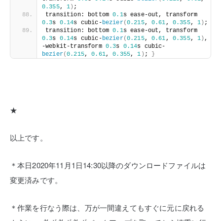
0.355
, 
1
)
;
transition: bottom 
0.1
s ease-out, transform 
0.3
s 
0.14
s cubic-
bezier
(
0.215
, 
0.61
, 
0.355
, 
1
)
;
transition: bottom 
0.1
s ease-out, transform 
0.3
s 
0.14
s cubic-
bezier
(
0.215
, 
0.61
, 
0.355
, 
1
)
, 
-webkit-transform 
0.3
s 
0.14
s cubic-
bezier
(
0.215
, 
0.61
, 
0.355
, 
1
)
; 
}
★
以上です。
＊本日2020年11月1日14:30以降のダウンロードファイルは
変更済みです。
＊作業を行なう際は、万が一間違えてもすぐに元に戻れる