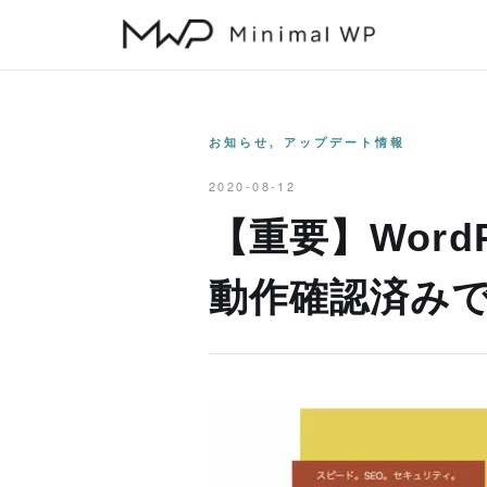
本
文
へ
ス
キ
お知らせ
,
アップデート情報
ッ
2020-08-12
プ
【重要】WordP
動作確認済み