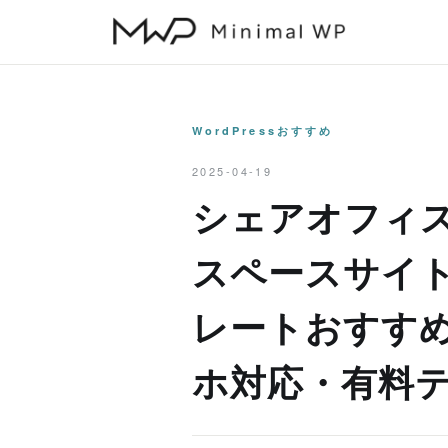
本
文
へ
ス
キ
WordPressおすすめ
ッ
2025-04-19
プ
シェアオフィ
スペースサイト用
レートおすす
ホ対応・有料