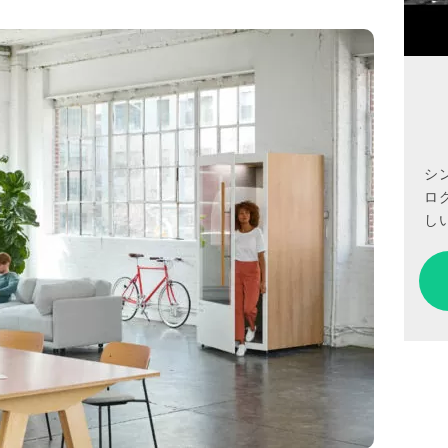
シ
ロ
しい